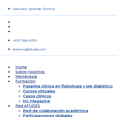
Ir
al
Descubre, Aprende, Domina
contenido
+503 7664 8339
docencia@afudes.com
Home
Sobre nosotros
Membresía
Formación
Pasantía clínica en flebología y pie diabético
Cursos virtuales
Casos clínicos
M.I. Magazine
Red AFUDES
Red de colaboración académica
Participaciones globales