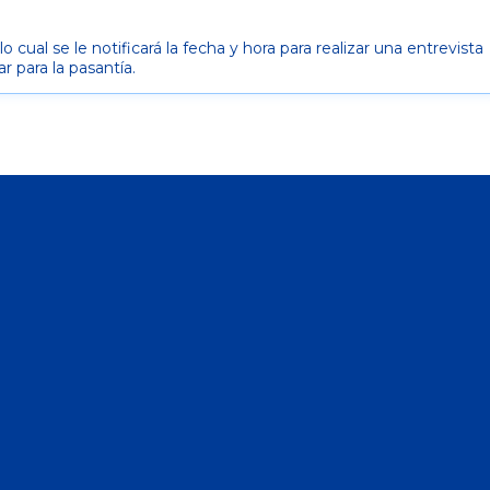
ual se le notificará la fecha y hora para realizar una entrevista
r para la pasantía.