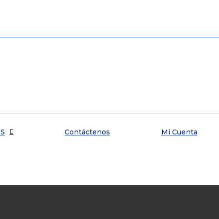
ES
Contáctenos
Mi Cuenta
ico
ados, cupos limitados.