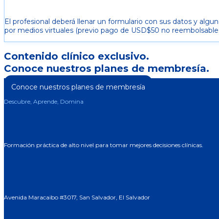
El profesional deberá llenar un formulario con sus datos y algun
por medios virtuales (previo pago de USD$50 no reembolsables). 
Contenido clínico exclusivo.
Conoce nuestros planes de membresía.
Conoce nuestros planes de membresía
Descubre, Aprende, Domina
Formación práctica de alto nivel para tomar mejores decisiones clínicas.
Avenida Maracaibo #3017, San Salvador, El Salvador