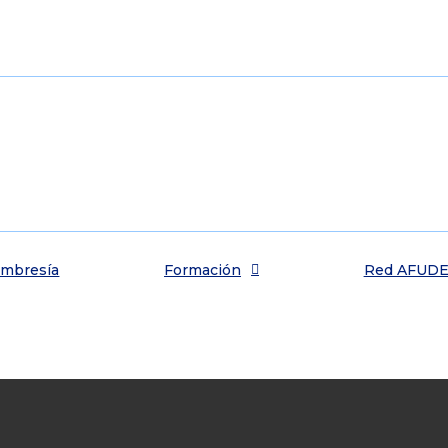
mbresía
Formación
Red AFUD
Pasantía clínica en flebología y pie diabét
io clínico en la pasantía práctica de AFUDES. Médicos experiment