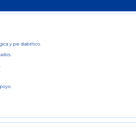
ica y pie diabético.
zados.
.
apoyo.