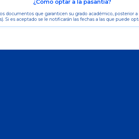
¿Cómo optar a la pasantía?
os documentos que garanticen su grado académico, posterior a lo c
Si es aceptado se le notificarán las fechas a las que puede opta