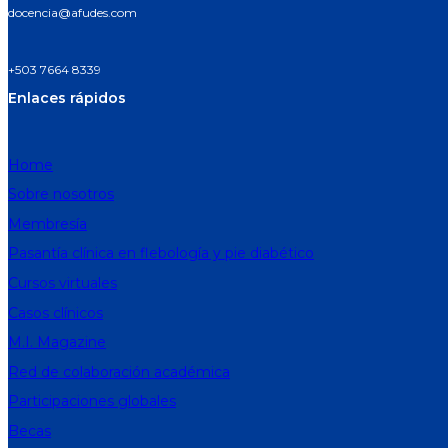
docencia@afudes.com
+503 7664 8339
Enlaces rápidos
Home
Sobre nosotros
Membresía
Pasantía clínica en flebología y pie diabético
Cursos virtuales
Casos clínicos
M.I. Magazine
Red de colaboración académica
Participaciones globales
Becas