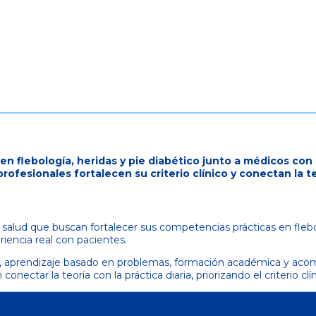
n flebología, heridas y pie diabético junto a médicos con e
ofesionales fortalecen su criterio clínico y conectan la teo
 salud que buscan fortalecer sus competencias prácticas en flebo
riencia real con pacientes.
s, aprendizaje basado en problemas, formación académica y aco
nectar la teoría con la práctica diaria, priorizando el criterio cl