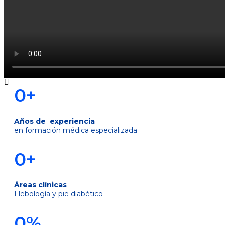
0
+
Años de experiencia
en formación médica especializada
0
+
Áreas clínicas
Flebología y pie diabético
0
%