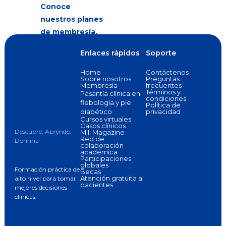
Conoce
nuestros planes
de membresía.
Enlaces rápidos
Soporte
Home
Contáctenos
Sobre nosotros
Preguntas
Membresía
frecuentes
Términos y
Pasantía clínica en
condiciones
flebología y pie
Política de
diabético
privacidad
Cursos virtuales
Casos clínicos
Descubre, Aprende,
M.I. Magazine
Red de
Domina
colaboración
académica
Participaciones
globales
Formación práctica de
Becas
Atención gratuita a
alto nivel para tomar
pacientes
mejores decisiones
clínicas.